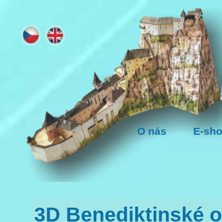
O nás
E-sh
3D Benediktinské op