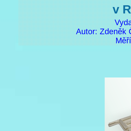
v R
Vyda
Autor: Zdeněk 
Měří