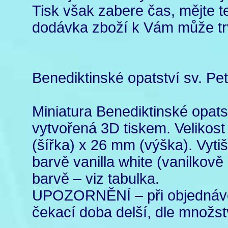
Tisk však zabere čas, mějte te
dodávka zboží k Vám může trv
Benediktinské opatství sv. Pe
Miniatura Benediktinské opats
vytvořená 3D tiskem. Velikos
(šířka) x 26 mm (výška). Vyti
barvě vanilla white (vanilkově 
barvě – viz tabulka.
UPOZORNĚNÍ – při objednávc
čekací doba delší, dle množst