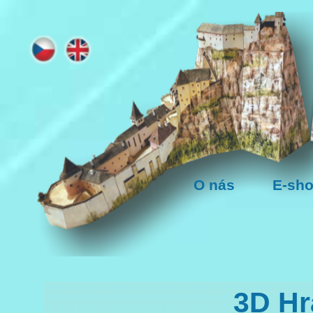
O nás
E-sh
3D Hr