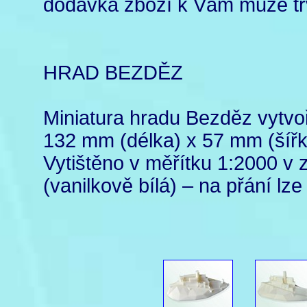
dodávka zboží k Vám může trv
HRAD BEZDĚZ
Miniatura hradu Bezděz vytvo
132 mm (délka) x 57 mm (šířk
Vytištěno v měřítku 1:2000 v z
(vanilkově bílá) – na přání lze